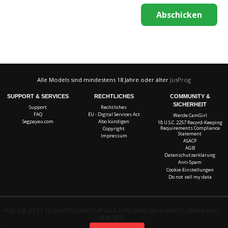
Alle Models sind mindestens 18 Jahre oder älter
JusProg
SUPPORT & SERVICES
RECHTLICHES
COMMUNITY &
SICHERHEIT
Support
Rechtliches
FAQ
EU - Digital Services Act
Werde CamGirl
Segpayeu.com
Abo kündigen
18 U.S.C. 2257 Record-Keeping
Requirements Compliance
Copyright
Statement
Impressum
ASACP
AGB
Datenschutzerklärung
Anti-Spam
Cookie-Einstellungen
Do not sell my data
HOL DIR JETZT 10 GRATIS-COINS FÜR ALLE LIVECAMS! 100 % GRATIS, KEIN RISIKO,
KEIN ABO!